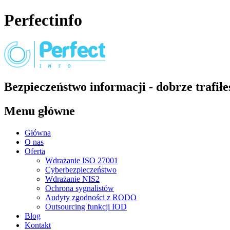
Perfectinfo
Bezpieczeństwo informacji - dobrze trafiłe
Menu główne
Główna
O nas
Oferta
Wdrażanie ISO 27001
Cyberbezpieczeństwo
Wdrażanie NIS2
Ochrona sygnalistów
Audyty zgodności z RODO
Outsourcing funkcji IOD
Blog
Kontakt