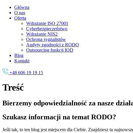
Główna
O nas
Oferta
Wdrażanie ISO 27001
Cyberbezpieczeństwo
Wdrażanie NIS2
Ochrona sygnalistów
Audyty zgodności z RODO
Outsourcing funkcji IOD
Blog
Kontakt
+48 606 19 19 15
Treść
Bierzemy odpowiedzialność
za nasze dział
Szukasz informacji na temat RODO?
Jeśli tak, to ten blog jest miejscem dla Ciebie. Znajdziesz tu naj