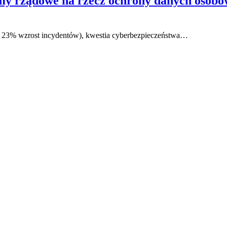
my rządowe na rzecz ochrony danych osobow
ż 23% wzrost incydentów), kwestia cyberbezpieczeństwa…