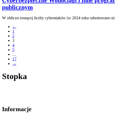
Cyberbezpieczne Wodociągi i inne progra
publicznym
W obliczu rosnącej liczby cyberataków (w 2024 roku odnotowano a
←
1
2
3
4
5
…
17
→
Stopka
Informacje