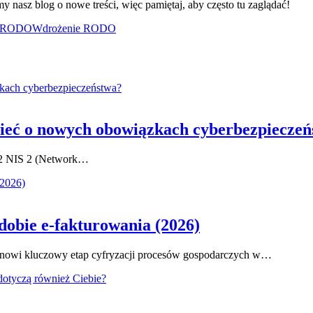
y nasz blog o nowe treści, więc pamiętaj, aby często tu zaglądać!
a RODO
Wdrożenie RODO
zieć o nowych obowiązkach cyberbezpiecze
 2 NIS 2 (Network…
obie e-fakturowania (2026)
anowi kluczowy etap cyfryzacji procesów gospodarczych w…